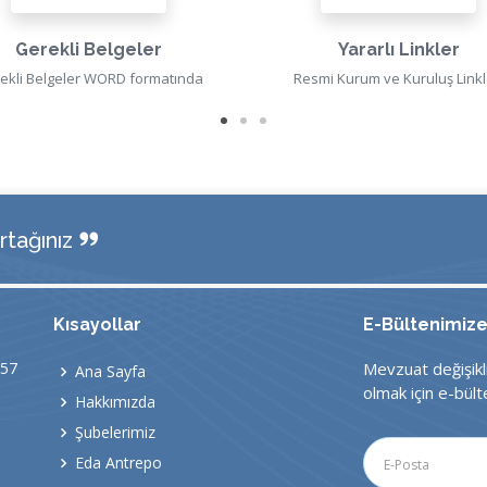
Gerekli Belgeler
Yararlı Linkler
ekli Belgeler WORD formatında
Resmi Kurum ve Kuruluş Linkl
tağınız
Kısayollar
E-Bültenimiz
:57
Mevzuat değişikl
Ana Sayfa
olmak için e-bülte
Hakkımızda
Şubelerimiz
Eda Antrepo