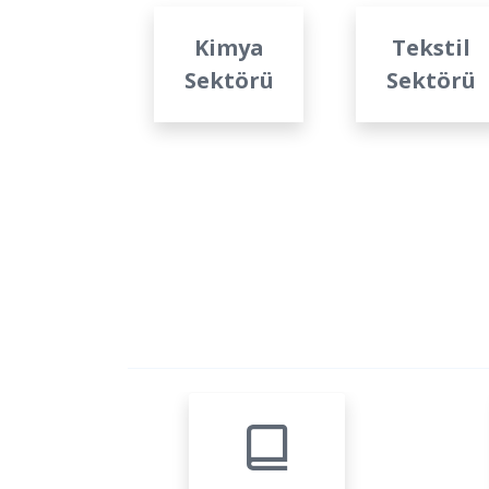
Cam
Kimya
Tekstil
Sanayi
Sektörü
Sektörü