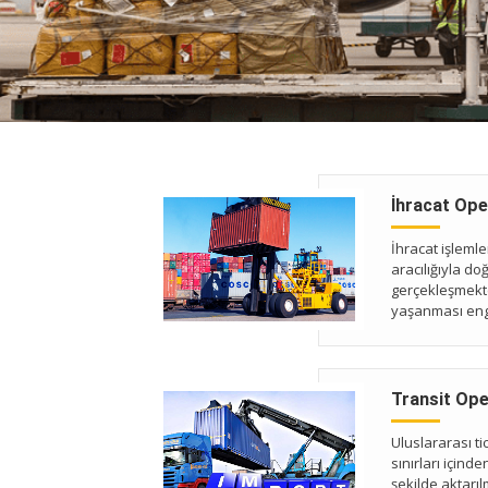
İhracat Ope
İhracat işleml
aracılığıyla doğ
gerçekleşmekt
yaşanması eng
Transit Ope
Uluslararası ti
sınırları içind
şekilde aktarı