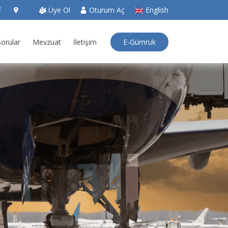
Üye Ol
Oturum Aç
English
E-Gümrük
Sorular
Mevzuat
İletişim