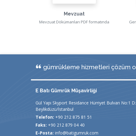
Mevzuat
Mevzuat Dökümanları PDF formatında
Ger
gümrükleme hizmetleri çözüm or
E Batı Gümrük Müşavirliği
Gül Yapı Skyport Residance Hürriyet Bulvarı No:1 D
Beylikdüzü/İstanbul
Telefon:
+90 212 875 81 51
Faks:
+90 212 879 04 40
E-Posta:
info@batigumruk.com