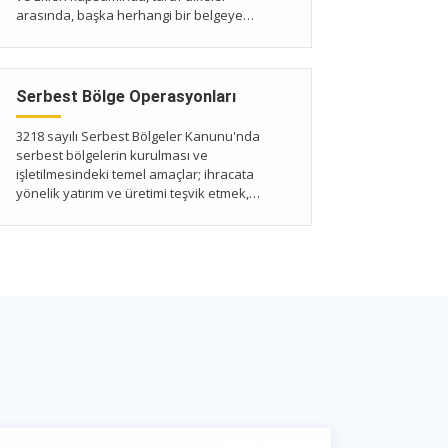
arasında, başka herhangi bir belgeye
gerek duyulmaksızın, eşyanın geçici
olarak ithalat ve ihracatını sağlayan
gümrük belgeleridir.
Serbest Bölge Operasyonları
3218 sayılı Serbest Bölgeler Kanunu'nda
serbest bölgelerin kurulması ve
işletilmesindeki temel amaçlar; ihracata
yönelik yatırım ve üretimi teşvik etmek,
doğrudan yabancı yatırımları ve teknoloji
girişini hızlandırmak, işletmeleri ihracata
yönlendirmek ve uluslararası ticareti
geliştirmek olarak sıralanmıştır.