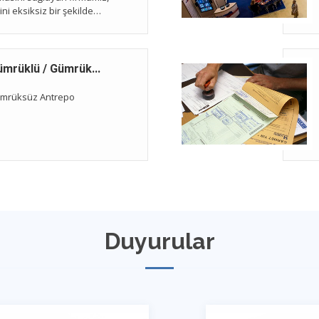
ini eksiksiz bir şekilde
ek taşımanızı
.
rüklü / Gümrüksüz)
ümrüksüz Antrepo
Duyurular