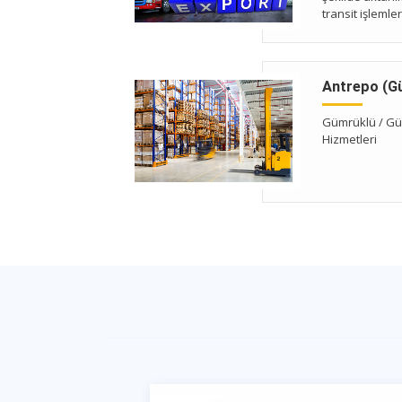
transit işlemler
gerçekleştirer
sağlamaktadır
Antrepo (Güm
Gümrüklü / G
Hizmetleri