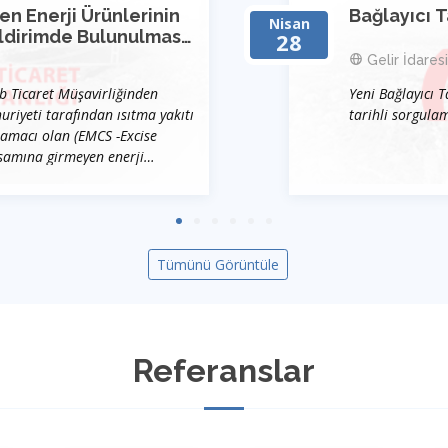
 Enerji Ürünlerinin
Bağlayıcı T
Nisan
Bildirimde Bulunulması
28
Gelir İdaresi
b Ticaret Müşavirliğinden
Yeni Bağlayıcı T
uriyeti tarafından ısıtma yakıtı
tarihli sorgulam
 amacı olan (EMCS -Excise
amına girmeyen enerji
sal kontrol önlemleri
n 2710 19 71, 2710 19 75,
5, 2710 19 87, 2710 19 91,
0, 3403 11 00, 3403 19 10,
00, 3403 99 00 CN kodlarına
Tümünü Görüntüle
 CN kodu kapsamına giren
psamına giren ürünlerden
Referanslar