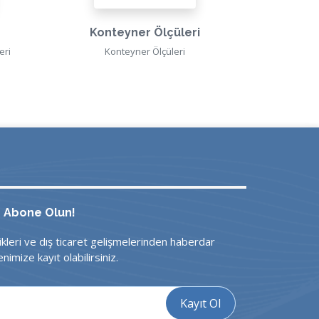
Konteyner Ölçüleri
V
eri
Konteyner Ölçüleri
Vek
e Abone Olun!
ikleri ve dış ticaret gelişmelerinden haberdar
nimize kayıt olabilirsiniz.