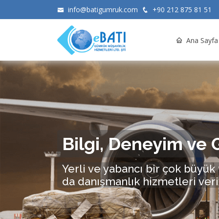
info@batigumruk.com
+90 212 875 81 51
Ana Sayfa
Bilgi, Deneyim ve 
Yerli ve yabancı bir çok büyük 
da danışmanlık hizmetleri ver