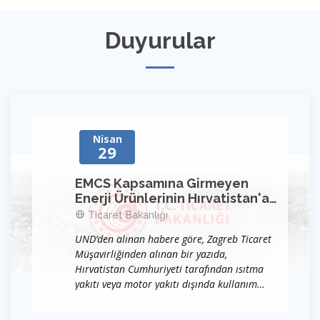
Duyurular
Nisan
29
EMCS Kapsamına Girmeyen
Enerji Ürünlerinin Hırvatistan'a
Girişinde Bildirimde
Ticaret Bakanlığı
Bulunulması Zorunluluğu
UND’den alınan habere göre, Zagreb Ticaret
Müşavirliğinden alınan bir yazıda,
Hırvatistan Cumhuriyeti tarafından ısıtma
yakıtı veya motor yakıtı dışında kullanım
amacı olan (EMCS -Excise Movement and
Control System kapsamına girmeyen enerji