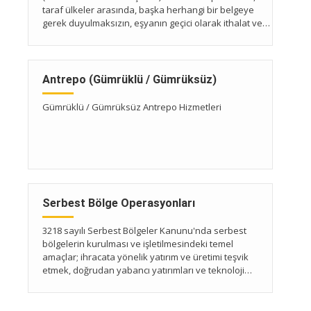
taraf ülkeler arasında, başka herhangi bir belgeye
gerek duyulmaksızın, eşyanın geçici olarak ithalat ve
ihracatını sağlayan gümrük belgeleridir.
Antrepo (Gümrüklü / Gümrüksüz)
Gümrüklü / Gümrüksüz Antrepo Hizmetleri
Serbest Bölge Operasyonları
3218 sayılı Serbest Bölgeler Kanunu'nda serbest
bölgelerin kurulması ve işletilmesindeki temel
amaçlar; ihracata yönelik yatırım ve üretimi teşvik
etmek, doğrudan yabancı yatırımları ve teknoloji
girişini hızlandırmak, işletmeleri ihracata yönlendirmek
ve uluslararası ticareti geliştirmek olarak sıralanmıştır.